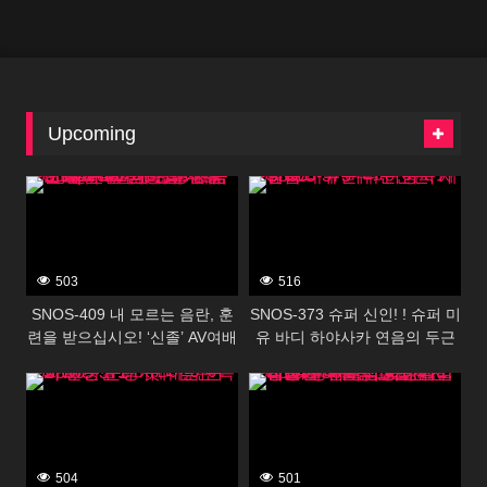
나. 이나모리 마사
순회
Upcoming
393360
393358
503
516
SNOS-409 내 모르는 음란, 훈
SNOS-373 슈퍼 신인! ! 슈퍼 미
련을 받으십시오! ‘신졸’ AV여배
유 바디 하야사카 연음의 두근
우의 직업 첫 체험 3실전 인생
두근 풍속 체험
393356
393354
처음으로 다해, 엄청 이키 먹고
Special 밤하늘 네루
504
501