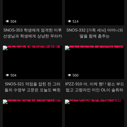
너무 귀여워 다음날도 아침 발목
멈추지 않고 야리 넘어 버렸다 카
에데 카렌
504
514
SNOS-353 학생에게 엄격한 미루
SNOS-332 [가족 세뇌] 어머니와
선생님과 학생에게 상냥한 무라카
딸을 함께 춤추는
미 유카 선생님의 레즈키스 현장
388525
388481
목격! 나도 강 ● 참가시켜 뇌 미소
녹는 네쵸리 베로키스 반대 3P 관
계에!
504
500
SNOS-321 약점을 잡힌 전 그라
IPZZ-910 어, 이케 쨩! ! 평소 부드
돌의 수영부 고문은 오늘도 빠듯
럽고 고령자인 미인 OL이 술취하
한 한계의 수영복으로 범해진다
면 가드가바가바 가랑이 율율 모
388415
388479
습에 흥분한 나는 스스로도 비비
할 정도로 발기가 가라앉지 않는
절륜 존 상태에 돌입해 하룻밤 동
안 사라졌다. . . 후지사키 마이