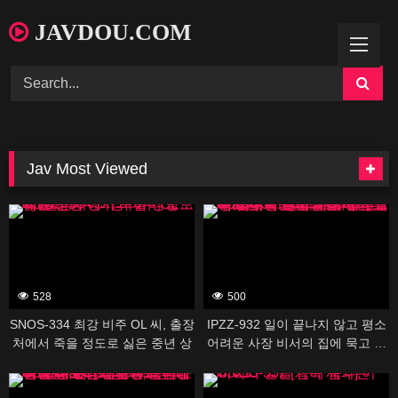
Skip
JAVDOU.COM
to
content
Jav Most Viewed
388531
388503
528
500
SNOS-334 최강 비주 OL 씨, 출장
IPZZ-932 일이 끝나지 않고 평소
처에서 죽을 정도로 싫은 중년 상
어려운 사장 비서의 집에 묵고 …
사와 아이 방… 세토 칸나
술의 기세로 덮쳐 버리면 나의 지
388533
388529
포에서 느껴지는 평소와의 격차가