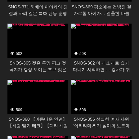
SNOS-371 허베이 아야카의 친
SNOS-369 평소에는 건방진 걸
절과 사려 깊은 특화 관동 순행
가르침 아이가… 열출한 나를
붓 내림 문서
걱정해 열렬 간병! 무람라치 ●
393352
393350
포까지 개조해 주는 갭 모성에
나, 대량 사정! 일곱 숲 리리
502
508
SNOS-365 젖은 투명 핑크 젖
SNOS-362 아내 소개로 요가
꼭지가 항상 보이는 즈브 젖은
다니기 시작하면 … 강사가 귀
다지 딸이 에로! ! 시라카미 사
엽고 큰 가슴으로 리얼 색녀! 밀
393348
393346
키하나
착 스트레치로 발기하면 정액
착취 버린다! 아내, 미안 하츠
나츠
509
506
SNOS-360 【아름다운 안면】
SNOS-356 성실한 여자 사원
【최강 빨기 테크】【페라 체감
‘아리타마’씨가 설마의 노르마
앵글】【뇌직 ASMR 베로베로
미성취! 페널티의 노팬 근무에
393344
393342
음】궁극의 입으로 절대 누키
부끄러워하는 모습이 너무 에