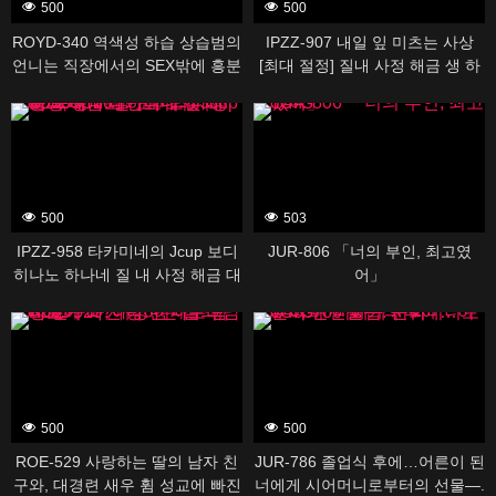
500
500
ROYD-340 역색성 하습 상습범의
IPZZ-907 내일 잎 미츠는 사상
언니는 직장에서의 SEX밖에 흥분
[최대 절정] 질내 사정 해금 생 하
할 수 없는 성욕 몬스터였다. 봉
메 오르가즘
388509
388445
미유
500
503
IPZZ-958 타카미네의 Jcup 보디
JUR-806 「너의 부인, 최고였
히나노 하나네 질 내 사정 해금 대
어」
난교 노컷 SP 총 16명 20발 오버
388395
388433
의 대정액 축제! ! !
500
500
ROE-529 사랑하는 딸의 남자 친
JUR-786 졸업식 후에…어른이 된
구와, 대경련 새우 휨 성교에 빠진
너에게 시어머니로부터의 선물―.