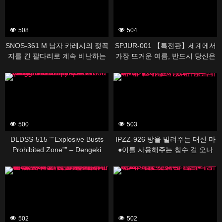
508
504
SNOS-361 M 남자 카레시의 젖꼭
SPJUR-001 【특전판】세계에서
지를 긴 팔다리로 계속 비난하는
가장 뜨거운 여름, 반드시 당신은
야한 나이가 든 그녀의 24 시간 치
그녀에게 사랑을 한다. Madonna
395488
388497
· 쿠 · 비 책임 데이트 카에 후아
초대형 신인 야마다 유리 28 세
AV DEBUT
500
503
DLDSS-515 “”Explosive Busts
IPZZ-926 방을 빌려주는 대신 마
Prohibited Zone”” – Dengeki
●이를 사용해주는 침수 걸 오나
Exclusive: Kanoa (108cm M-
호가있는 성활 사사키 사키
388499
388501
Cup) – Megaton-Class Size”
502
502