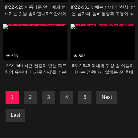
IPZZ-929 아름다운 언니에게 범
IPZZ-931 낮에는 남자의 ‘천사’ 밤
해지는 것을 좋아합니까? 간사이
은 남자의 ‘놈●’ 통증과 고통이 최
유명 M성감으로 닦은 에그인 색
대 쾌락의 규격외 마조 간호사
388505
388507
녀 테크와 슬림 거유의 에그 몸을
가진 일재 미코토 치오 AV데뷔
503
503
IPZZ-940 최근 건강이 없는 파트
IPZZ-946 아내의 귀성 중 아들이
처의 유부녀 ‘나카무라씨’를 기분
다니는 정원에서 일하는 전 후배
전환이 되어 드라이브 데이트에
보육사의 성실한데 무척 숨어 M
초대하면 섹스리스와 남편의 바람
인 일면에 흥분해
을 털어놓고 호텔에서 하룻밤 동
1
2
3
4
5
Next
안, 계속 사랑해 주면 ‘온나로서의
기쁨’을 다시 한번 알고 나 없이는
살 수 없는 몸이 되어 버렸다. 나
Last
카무라 미우