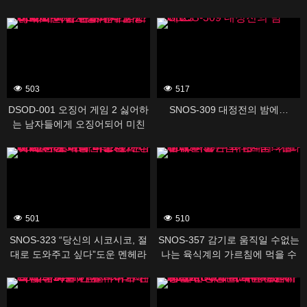
나. 이나모리 마사
순회
388367
388523
503
517
DSOD-001 오징어 게임 2 싫어하
SNOS-309 대정전의 밤에…
는 남자들에게 오징어되어 미친
큰 가슴 그녀. 미조노 와카 유라카
388527
388535
나 나카마루 미라이 마츠마루 카
스미 히라기 모미지
501
510
SNOS-323 “당신의 시코시코, 절
SNOS-357 감기로 움직일 수없는
대로 도와주고 싶다”도운 멘헤라
나는 육식계의 가르침에 먹을 수
미소녀가 나에게 완전 러브 의존!
버린다! ? 가와고에 니코
388537
388539
어떤 것도 시테 주는 이상한 애정
자위 지원 미타 마스즈