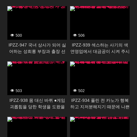
‘레로레로 벨로키스’& ‘전부 내
큰 포르티오 개발에 견딜 수 있
396046
396044
서 질 내 사정’ 듬뿍 달콤한 할렘
을까? 숲 싹
의 은혜 나, 가정교사 하고 있어
서 좋았다-! 세오린 키타오카 과
림
500
506
IPZZ-947 국녀 상사가 되어 싫
IPZZ-939 섹스하는 사기의 색
어하는 성희롱 부장과 출장 선
연영업에서 대금공이 시켜 주시
상 방…
는 모모 아이 짱을 속은 약자 뚱
396042
396040
뚱한 아저씨들로 고리 ●한다 호
리키타 모모 아이
503
502
IPZZ-938 몸 대신 바퀴 ●게임
IPZZ-934 풀린 전 카노가 행복
괴롭힘을 당한 학생을 도왔을
하고 지저분해지기 때문에 나쁜
뿐인데…
친구들과 집에서 볼록해 지금
396038
396036
그의 앞에서 고리 ●해 보았다
카에데 카렌