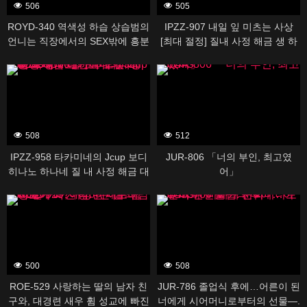
506
505
ROYD-340 역색성 하습 상습범의
IPZZ-907 내일 잎 미츠는 사상
언니는 직장에서의 SEX밖에 흥분
[최대 절정] 질내 사정 해금 생 하
할 수 없는 성욕 몬스터였다. 봉
메 오르가즘
388509
388445
미유
508
512
IPZZ-958 타카미네의 Jcup 보디
JUR-806 「너의 부인, 최고였
히나노 하나네 질 내 사정 해금 대
어」
난교 노컷 SP 총 16명 20발 오버
388395
388433
의 대정액 축제! ! !
500
508
ROE-529 사랑하는 딸의 남자 친
JUR-786 졸업식 후에…어른이 된
구와, 대경련 새우 휨 성교에 빠진
너에게 시어머니로부터의 선물―.