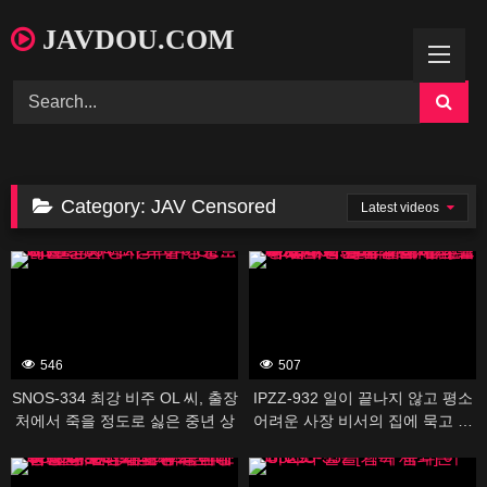
Skip
JAVDOU.COM
to
content
Category:
JAV Censored
Latest videos
388531
388503
546
507
SNOS-334 최강 비주 OL 씨, 출장
IPZZ-932 일이 끝나지 않고 평소
처에서 죽을 정도로 싫은 중년 상
어려운 사장 비서의 집에 묵고 …
사와 아이 방… 세토 칸나
술의 기세로 덮쳐 버리면 나의 지
388533
388529
포에서 느껴지는 평소와의 격차가