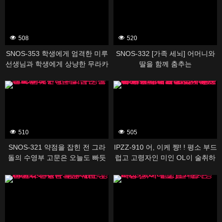
너무 귀여워 다음날도 아침 발목
멈추지 않고 야리 넘어 버렸다 카
에데 카렌
508
520
SNOS-353 학생에게 엄격한 미루
SNOS-332 [가족 세뇌] 어머니와
선생님과 학생에게 상냥한 무라카
딸을 함께 춤추는
미 유카 선생님의 레즈키스 현장
388525
388481
목격! 나도 강 ● 참가시켜 뇌 미소
녹는 네쵸리 베로키스 반대 3P 관
계에!
510
505
SNOS-321 약점을 잡힌 전 그라
IPZZ-910 어, 이케 쨩! ! 평소 부드
돌의 수영부 고문은 오늘도 빠듯
럽고 고령자인 미인 OL이 술취하
한 한계의 수영복으로 범해진다
면 가드가바가바 가랑이 율율 모
388415
388479
습에 흥분한 나는 스스로도 비비
할 정도로 발기가 가라앉지 않는
절륜 존 상태에 돌입해 하룻밤 동
안 사라졌다. . . 후지사키 마이