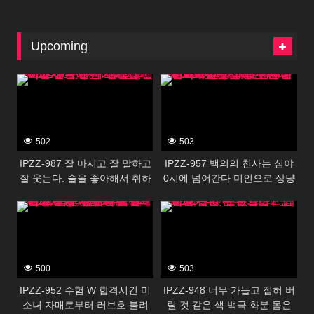
Upcoming
396054
396052
502
503
IPZZ-987 잘 마시고 잘 말하고
IPZZ-957 백의의 천사는 심야
잘 웃는다. 술을 좋아해서 취하
0시에 넘어간다 미인으로 상냥
면 거리감 버그는 에로가 된다
하고 웃는 얼굴이 멋진 나의 첫
396050
396048
사시 마시고 싶은 랭킹 1위의
사랑의 니시다씨는 소등 후에
나니와 미녀
마조화하는 오징어된 변태 간호
사였습니다. 니시다 미즈키
500
503
IPZZ-952 수험 W 합격시킨 미
IPZZ-948 너무 가늘고 접혀 버
소녀 자매로부터 러브호 불려
릴 것 같은 색 백극 화분 몸은